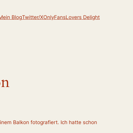
Mein Blog
Twitter/X
OnlyFans
Lovers Delight
on
nem Balkon fotografiert. Ich hatte schon